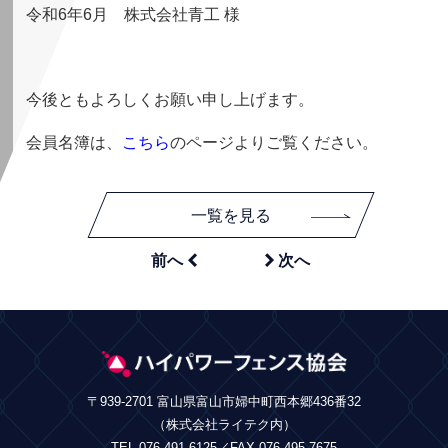
令和6年6月 株式会社青工 様
今後ともよろしくお願い申し上げます。
会員名簿は、
こちら
のページよりご覧ください。
一覧を見る


前へ
次へ
〒939-2701 富山県富山市婦中町西本郷436番32
（株式会社ライテク内）
TEL.076-491-6125／FAX.076-495-7675