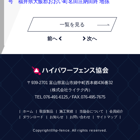
号 福井県大飯郡おおい町名田庄納田終 地係
一覧を見る


前へ
次へ
〒939-2701 富山県富山市婦中町西本郷436番32
（株式会社ライテク内）
TEL.076-491-6125／FAX.076-495-7675
ホーム
取扱製品
施工実績
当協会について
会員紹介
ダウンロード
お知らせ
お問い合わせ
サイトマップ
Copyright©hp-fence. All rights reserved.