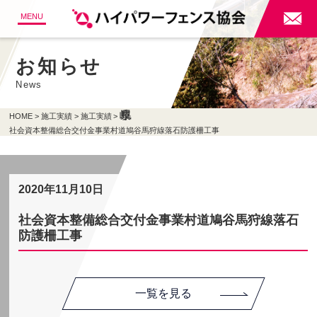

MENU
お知らせ
News
HOME
施工実績
施工実績
社会資本整備総合交付金事業村道鳩谷馬狩線落石防護柵工事
2020年11月10日
社会資本整備総合交付金事業村道鳩谷馬狩線落石
防護柵工事
一覧を見る