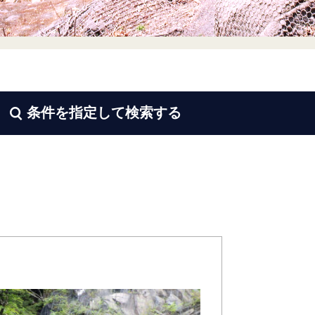

条件を指定して
検索する