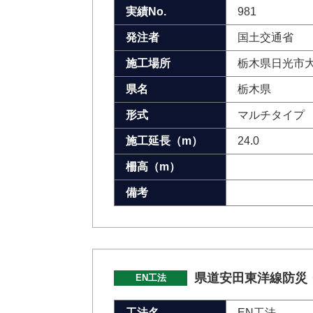
実績No.
981
発注者
国土交通省
施工場所
栃木県日光市
県名
栃木県
形式
マルチタイプ
施工延長（m）
24.0
柵高（m）
備考
県道安田東洋線防災
EN工法
工法名
EN工法