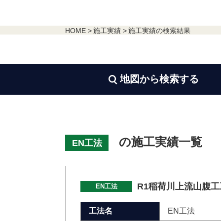
HOME
施工実績
施工実績の検索結果

地図から
検索する
の施工実績一覧
EN工法
R1稲荷川上流山腹工
EN工法
工法名
EN工法