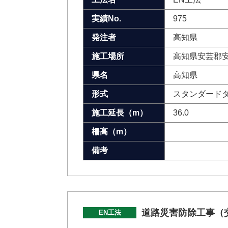
実績No.
975
発注者
高知県
施工場所
高知県安芸郡
県名
高知県
形式
スタンダード
施工延長（m）
36.0
柵高（m）
備考
道路災害防除工事（
EN工法