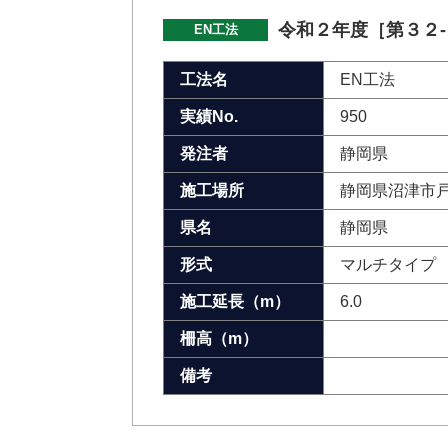
令和２年度［第３２
EN工法
工法名
EN工法
実績No.
950
発注者
静岡県
施工場所
静岡県沼津市
県名
静岡県
形式
マルチタイプ
施工延長（m）
6.0
柵高（m）
備考