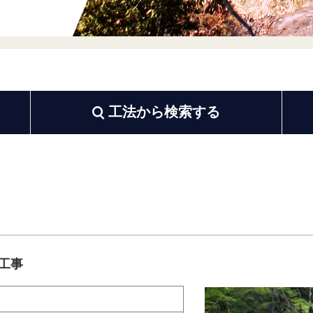

工法から
検索する
工事