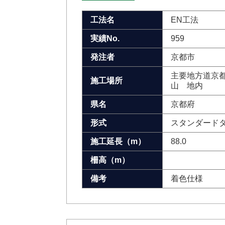
工法名
EN工法
実績No.
959
発注者
京都市
主要地方道京
施工場所
山 地内
県名
京都府
形式
スタンダード
施工延長（m）
88.0
柵高（m）
備考
着色仕様