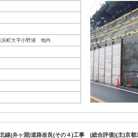
美浜町大字小野浦 地内
京北線(弁ヶ淵)道路改良(その４)工事 (総合評価)(主)京