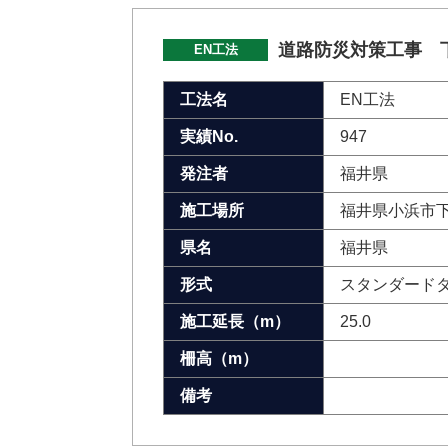
道路防災対策工事 下
EN工法
工法名
EN工法
実績No.
947
発注者
福井県
施工場所
福井県小浜市
県名
福井県
形式
スタンダード
施工延長（m）
25.0
柵高（m）
備考