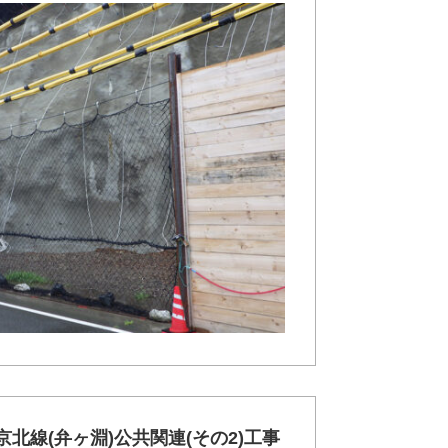
都京北線(弁ヶ淵)公共関連(その2)工事