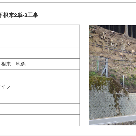
根来2単-3工事
下根来 地係
タイプ