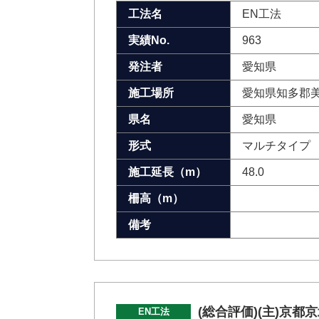
工法名
EN工法
実績No.
963
発注者
愛知県
施工場所
愛知県知多郡
県名
愛知県
形式
マルチタイプ
施工延長（m）
48.0
柵高（m）
備考
(総合評価)(主)京都
EN工法